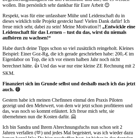
wollen. Bin persönlich sehr dankbar für Eure Arbeit 😊
Respekt, was für eine unfassbare Mühe und Leidenschaft du in
dieses wirklich tolle Projekt gesteckt hast! Vielen Dank dafür! Ich
freue mich sehr, dabei zu sein! Meine Motivation?!
„Entwickle eine
Leidenschaft für das Lernen – tust du das, wirst du niemals
aufhören zu wachsen!“
Habe durch deine Tipps schon so viel zusätzlich reingeholt. Kleines
Beispiel: Einer Goz-Rg, die ich gerade geschrieben habe: 200,-€ im
Eigenlabor on Top, die ich vor einem halben Jahr noch nicht
berechnet hätte. 👍 Und das war nur eine kleine ZE Rechnung mit 2
SKM.
Finanziert sich im Grunde selbst und deshalb mach ich das jetzt
auch. 😄
Gestern habe ich meinen Chefinnen einmal den Praxis Piloten
gezeigt und den Mehrwert, von dem wir jetzt schon profitieren und
das, was noch so kommt erläutert. Ich freue mich sehr, sie
übernehmen nun die Kosten dafür. 🤗
Ich bin Sandra und Ihrem Abrechnungsfuchs nun schon seit 2
Jahren verfallen (🫶) und jedes Mal begeistert, was ich wieder dazu