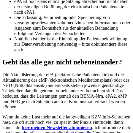
ePA ist höchstens einmal je Sitzung abrechenbar; nicht neben
der erstmaligen Befüllung der elektronischen Patientenakte
nach ePA1
Die Erfassung, Verarbeitung oder Speicherung von
versorgungsrelevanten zahnmedizinischen Informationen oder
Angaben zum Bonusheft aus der aktuellen Behandlung
erfolgt auf Verlangen des Versicherten
Natürlich ist hier ist die Einholung der Patienteneinwilligung
zur Datenverarbeitung notwendig – bitte dokumentiere diese
auch
Geht das alle gar nicht nebeneinander?
Die Aktualisierung der ePA (elektronische Patientenakte) und die
Aktualisierung des eMP (elektronischen Medikationsplans) oder des
NFD (Notfalldatensatz) andererseits stellen jeweils eigenständige
Tätigkeiten dar, die getrennt voneinander zu betrachten sind.Das
bedeutet, dass die Leistungen gemäß den BEMA-Nrn. ePA2, eMP
und NFD je nach Situation auch in Kombination erbracht werden
können.
Wenn du keine Lust mehr auf die langweiligen KZV Info-Schreiben
hast, die oft auch noch viel zu spät in der Praxis eintrudeln, dann
kannst du
hier meinen Newsletter abonnieren
. Ich informiere dich
– so lange du willst – immer pünktlich über alle Neuerungen im